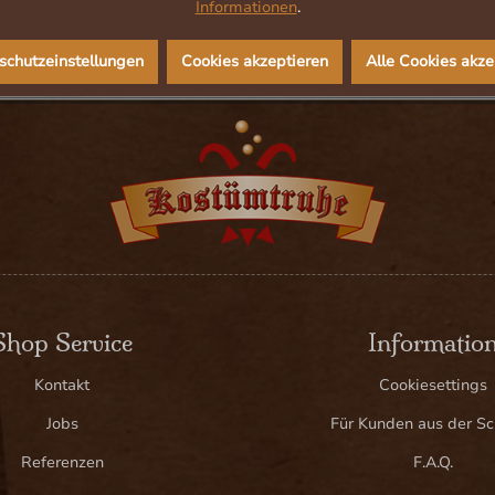
Informationen
.
schutzeinstellungen
Cookies akzeptieren
Alle Cookies akze
Shop Service
Informatio
Kontakt
Cookiesettings
Jobs
Für Kunden aus der S
Referenzen
F.A.Q.