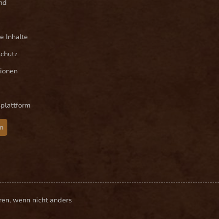
nd
e Inhalte
schutz
ionen
splattform
n
ren, wenn nicht anders