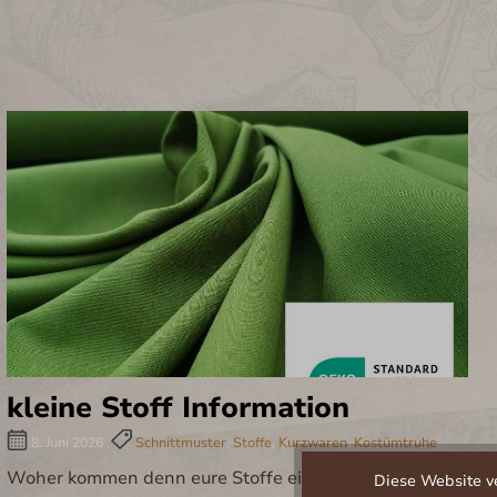
kleine Stoff Information
8. Juni 2026
Schnittmuster
,
Stoffe
,
Kurzwaren
,
Kostümtruhe
Woher kommen denn eure Stoffe eigentlich?
Diese Website ve