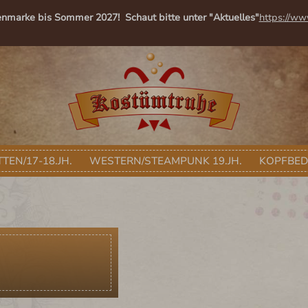
enmarke bis Sommer 2027! Schaut bitte unter "Aktuelles"
https://ww
TEN/17-18.JH.
WESTERN/STEAMPUNK 19.JH.
KOPFBE