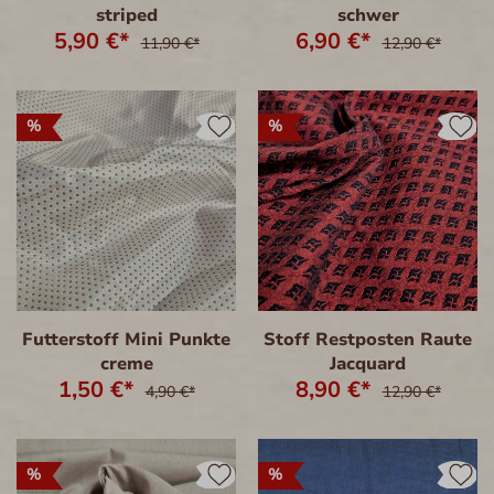
striped
schwer
5,90 €*
6,90 €*
11,90 €*
12,90 €*
%
%
Futterstoff Mini Punkte
Stoff Restposten Raute
creme
Jacquard
1,50 €*
8,90 €*
4,90 €*
12,90 €*
%
%