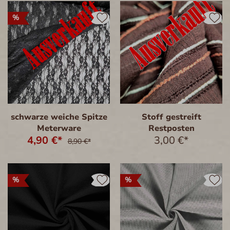
%
schwarze weiche Spitze
Stoff gestreift
Meterware
Restposten
4,90 €*
3,00 €*
8,90 €*
%
%