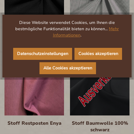
Diese Website verwendet Cookies, um Ihnen die
Stoff Waffelpiqué
Stoff Waffelpiqué
bestmögliche Funktionalität bieten zu können...
Mehr
schwarz BW
hellgrau BW
Informationen
.
6,50 €*
6,50 €*
9,90 €*
9,90 €*
Datenschutzeinstellungen
Cookies akzeptieren
%
%
Alle Cookies akzeptieren
Stoff Restposten Enya
Stoff Baumwolle 100%
schwarz