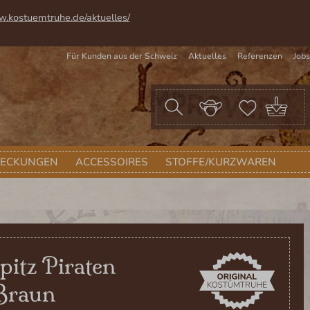
w.kostuemtruhe.de/aktuelles/
Für Kunden aus der Schweiz
Aktuelles
Referenzen
Jobs
War
DECKUNGEN
ACCESSOIRES
STOFFE/KURZWAREN
pitz Piraten
Braun