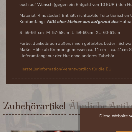
euch auf Wunsch (gegen ein Entgeld von 10 EUR ) den Hut 
Material: Rindsleder! Enthält nichttextile Teile tierischen
Kopfumfang:
fällt eher kleiner aus aufgrund des
Hutba
S 55-56 cm M 57-58cm L 59-60cm XL 60-61cm
Farbe: dunkelbraun außen, innen gefärbtes Leder , Schwa
Maße: Höhe ab Krempe gemessen ca. 11 cm ca. 41cm S
Lieferumfang: nur der Hut ohne anderes Zubehör
Herstellerinformation/Verantwortlich für die EU
Zubehörartikel
Ähnliche Artik
Diese Website ve
Produktgalerie überspringen