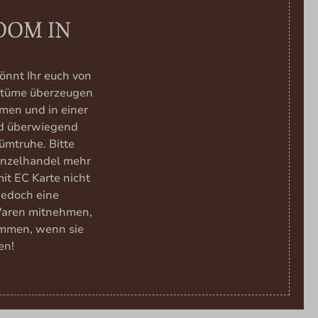
OOM IN
önnt Ihr euch von
ostüme überzeugen
men und in einer
nd überwiegend
ümtruhe. Bitte
Einzelhandel mehr
it EC Karte nicht
 jedoch eine
Waren mitnehmen,
ommen, wenn sie
en!