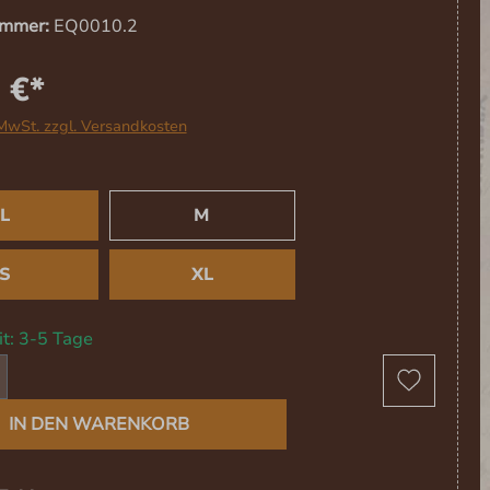
ummer:
EQ0010.2
 €*
 MwSt. zzgl. Versandkosten
USWÄHLEN
L
M
S
XL
it: 3-5 Tage
t Anzahl: Gib den gewünschten Wert ein 
IN DEN WARENKORB