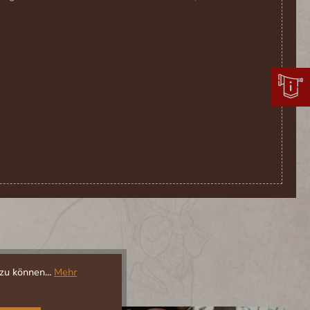
zu können...
Mehr
%