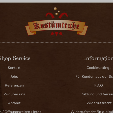
Shop Service
Informatio
Kontakt
Cookiesettings
Jobs
Für Kunden aus der S
Referenzen
F.A.Q.
Wir über uns
Zahlung und Versa
Anfahrt
Widerrufsrecht
n / Öffnungszeiten / Infos
Widerrufsrecht für digital