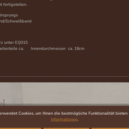
fertigstellen.
 Ursprungs
nd/Schweißband
rz unter EQ015
eitenteile ca. Innendurchmesser ca. 18cm
el
rwendet Cookies, um Ihnen die bestmögliche Funktionalität bieten 
Informationen
.
TIPP