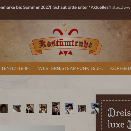
enmarke bis Sommer 2027! Schaut bitte unter "Aktuelles"
https://ww
TEN/17-18.JH.
WESTERN/STEAMPUNK 19.JH.
KOPFBE
Dreis
luxe 