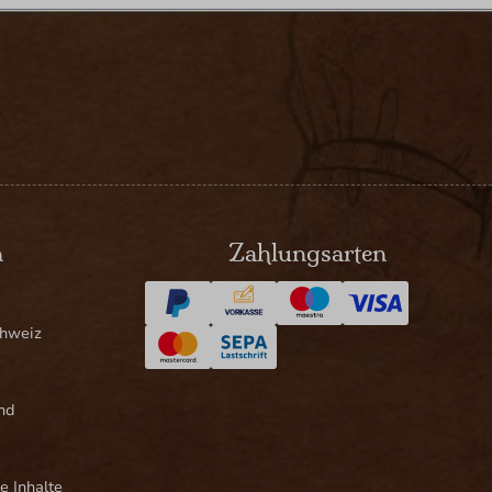
n
Zahlungsarten
chweiz
nd
e Inhalte