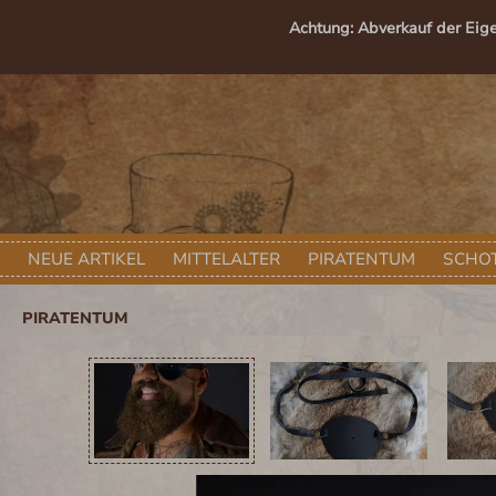
springen
Zur Hauptnavigation springen
Achtung: Abverkauf der Eig
NEUE ARTIKEL
MITTELALTER
PIRATENTUM
SCHOT
PIRATENTUM
Bildergalerie überspringen