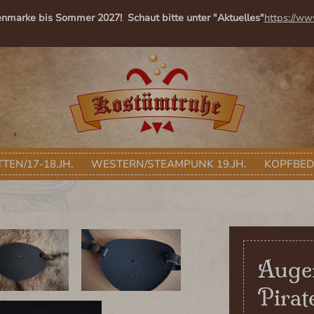
enmarke bis Sommer 2027! Schaut bitte unter "Aktuelles"
https://ww
TEN/17-18.JH.
WESTERN/STEAMPUNK 19.JH.
KOPFBE
Auge
Pirat