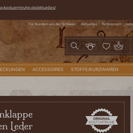
w.kostuemtruhe.de/aktuelles/
Für Kunden aus der Schweiz
Aktuelles
Referenzen
Jobs
War
DECKUNGEN
ACCESSOIRES
STOFFE/KURZWAREN
nklappe
en Leder