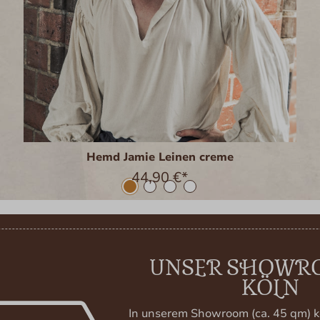
Hemd Jamie Leinen creme
44,90 €*
UNSER SHOWR
KÖLN
In unserem Showroom (ca. 45 qm) k