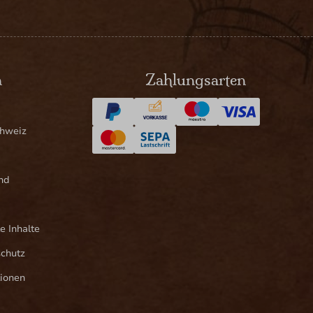
n
Zahlungsarten
chweiz
nd
e Inhalte
schutz
ionen