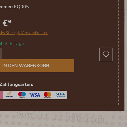
ummer:
EQ005
 €*
 MwSt. zzgl. Versandkosten
it: 3-5 Tage
t Anzahl: Gib den gewünschten Wert ein 
IN DEN WARENKORB
Zahlungsarten: