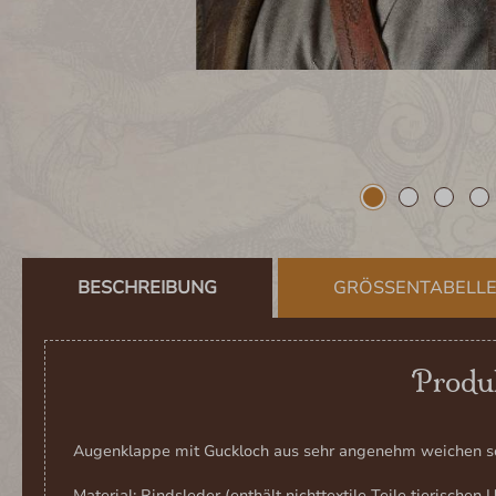
BESCHREIBUNG
GRÖSSENTABELL
Produk
Augenklappe mit Guckloch aus sehr angenehm weichen sch
Material: Rindsleder (enthält nichttextile Teile tierische