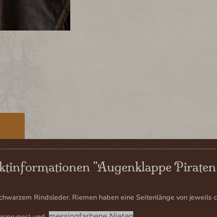
E
tinformationen "Augenklappe Piraten
warzem Rindsleder. Riemen haben eine Seitenlänge von jeweils ca.
messingfarbene Nieten
n Ursprungs) und