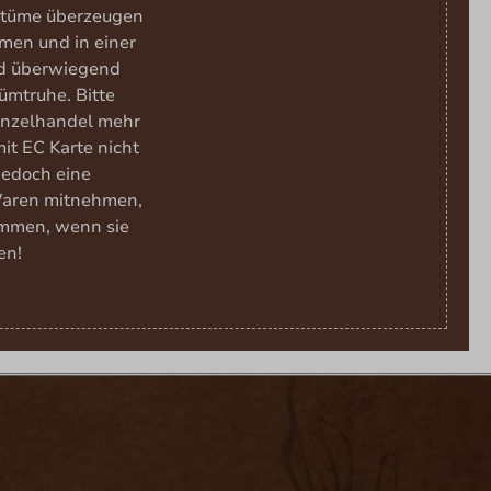
ostüme überzeugen
men und in einer
nd überwiegend
ümtruhe. Bitte
Einzelhandel mehr
it EC Karte nicht
 jedoch eine
Waren mitnehmen,
ommen, wenn sie
en!