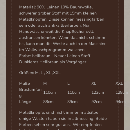
Material: 90% Leinen 10% Baumwolle,
schwerer grober Stoff mit 15mm kleinen
Metallknöpfen. Diese können messingfarben
sein oder auch antiksilberfarben. Nur
Handwäsche weil die Knopflöcher evtl.
ausfransen könnten. Wenn das nicht schlimm
ist, kann man die Weste auch in der Maschine
im Wollwaschprogramm waschen.
Farbe: hellbraun - Neuer Leinen Stoff -
Dunkleres Hellbraun als Vorgänger
Größen: M, L , XL ,XXL
Maße
M
L
XL
XXL
Brustumfan
110cm
115cm
122cm
128cm
g
Länge
88cm
89cm
92cm
94cm
Metallknöpfe: sind nicht immer in altsilber
einige Westen haben sie in altmessing. Beide
Farben sehen sehr gut aus. Wir empfehlen