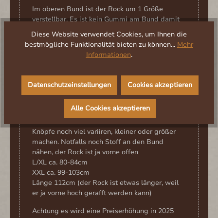
Im oberen Bund ist der Rock um 1 Größe
verstellbar. Es ist kein Gummi am Bund damit
der Rock in der Taille nicht aufträgt und auch
Diese Website verwendet Cookies, um Ihnen die
authentisch bleibt.Ihr könnt diesen Überrock
bestmögliche Funktionalität bieten zu können...
Mehr
auch komplett neu einfärben, das wäre
Informationen
.
sicherlich auch eine gute Idee für die
Darstellung andere Charaktere
Maße:
Datenschutzeinstellungen
Cookies akzeptieren
Bund: man kann den Knopf evtl. noch etwas
weiter versetzen um den Bund noch zu
Alle Cookies akzeptieren
erweitern.
S/M ca. 76-80cm ihr könnt vorne durch die
Knöpfe noch viel variiren, kleiner oder größer
machen. Notfalls noch Stoff an den Bund
nähen, der Rock ist ja vorne offen
L/XL ca. 80-84cm
XXL ca. 99-103cm
Länge 112cm (der Rock ist etwas länger, weil
er ja vorne hoch gerafft werden kann)
Achtung es wird eine Preiserhöhung in 2025