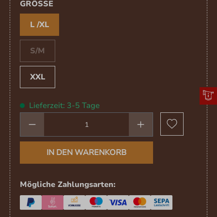
AUSWÄHLEN
GRÖSSE
L /XL
S/M
(Diese Option ist zurzeit nicht verfügbar.)
XXL
Lieferzeit: 3-5 Tage
Produkt Anzahl: Gib den gewünschten We
IN DEN WARENKORB
Mögliche Zahlungsarten: