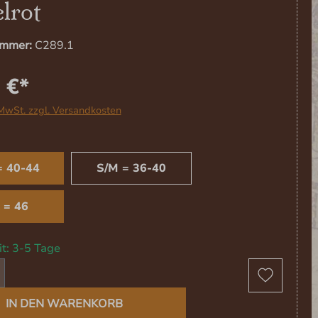
lrot
ummer:
C289.1
 €*
 MwSt. zzgl. Versandkosten
USWÄHLEN
= 40-44
S/M = 36-40
 = 46
it: 3-5 Tage
t Anzahl: Gib den gewünschten Wert ein 
IN DEN WARENKORB