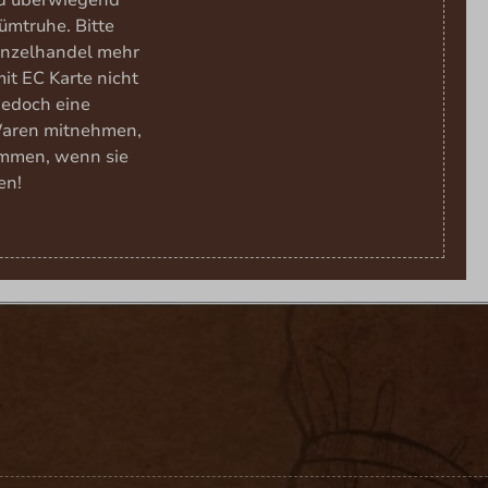
nd überwiegend
ümtruhe. Bitte
Einzelhandel mehr
it EC Karte nicht
 jedoch eine
Waren mitnehmen,
ommen, wenn sie
en!