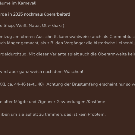
räume im Karneval!
urde in 2025 nochmals überarbeitet!
Shop, Weiß, Natur, Oliv-khaki )
izug am oberen Ausschnitt, kann wahlweise auch als Carmenbluse 
h länger gemacht, als z.B. den Vorgänger die historische Leinenbl
eldurchzug. Mit dieser Variante spielt auch die Oberarmweite kein
n, wird aber ganz weich nach dem Waschen!
XXL ca. 44-46 (evtl. 48) Achtung der Brustumfang erscheint nur so w
ttelalter Mägde und Zigeuner Gewandungen /Kostüme
ärben um sie auf alt zu trimmen, das ist kein Problem.