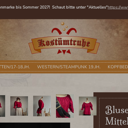
enmarke bis Sommer 2027! Schaut bitte unter "Aktuelles"
https://ww
TEN/17-18.JH.
WESTERN/STEAMPUNK 19.JH.
KOPFBE
Bluse
Mittel