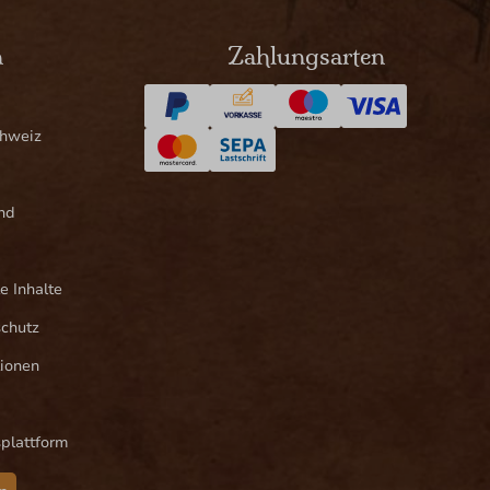
n
Zahlungsarten
chweiz
nd
e Inhalte
schutz
ionen
splattform