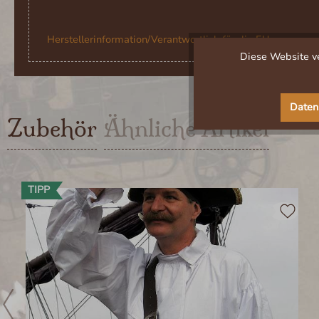
Herstellerinformation/Verantwortlich für die EU
Diese Website ve
Daten
Zubehör
Ähnliche Artikel
Produktgalerie überspringen
TIPP