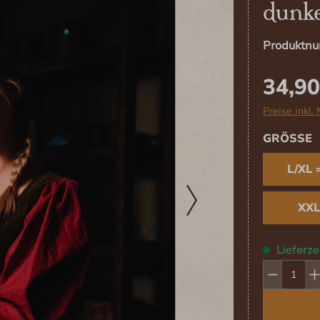
dunke
Produktn
34,90
Preise inkl.
A
GRÖSSE
L/XL 
XXL
Lieferze
Produk