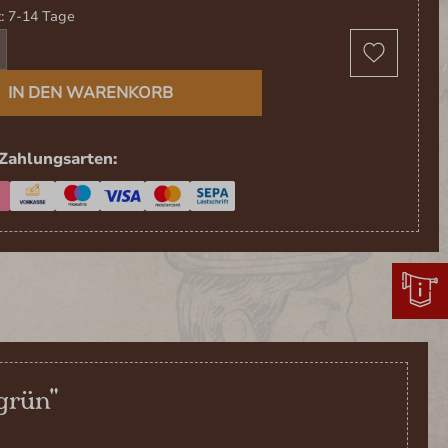
t: 7-14 Tage
t Anzahl: Gib den gewünschten Wert ein 
IN DEN WARENKORB
Zahlungsarten:
grün"