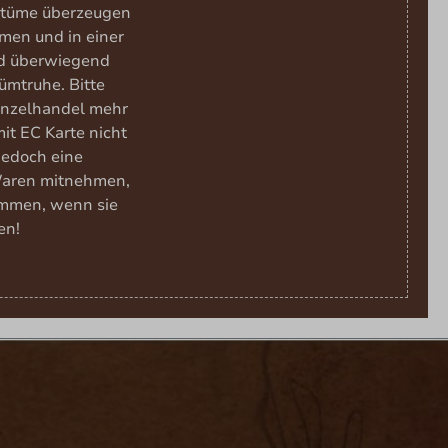
ostüme überzeugen
men und in einer
nd überwiegend
ümtruhe. Bitte
Einzelhandel mehr
it EC Karte nicht
 jedoch eine
Waren mitnehmen,
ommen, wenn sie
en!