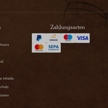
n
Zahlungsarten
chweiz
nd
e Inhalte
schutz
ionen