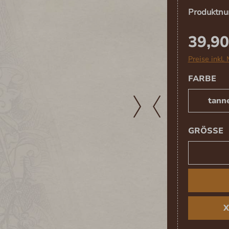
Produktn
39,90
Preise inkl.
AU
FARBE
tann
A
GRÖSSE
X