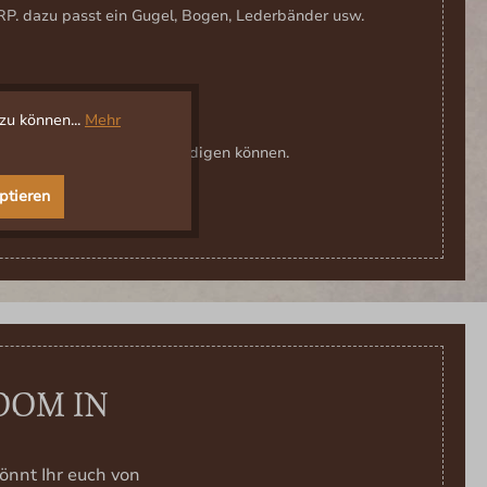
ARP. dazu passt ein Gugel, Bogen, Lederbänder usw.
zu können...
Mehr
rher an, damit wir uns erkundigen können.
ptieren
OOM IN
önnt Ihr euch von