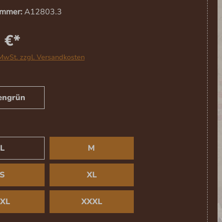
ummer:
A12803.3
 €*
 MwSt. zzgl. Versandkosten
SWÄHLEN
engrün
USWÄHLEN
L
M
S
XL
XL
XXXL