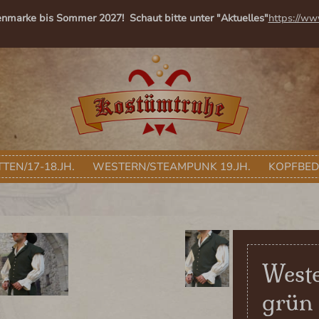
enmarke bis Sommer 2027! Schaut bitte unter "Aktuelles"
https://ww
TEN/17-18.JH.
WESTERN/STEAMPUNK 19.JH.
KOPFBE
Weste
grün