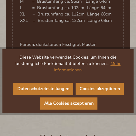
M = Brustumfang ca. 95cm Länge 64cm
L = Brustumfang ca. 102cm Länge 64cm
XL = Brustumfang ca. 112cm Länge 68cm
XXL = Brustumfang ca. 122cm Länge 68cm
Farben: dunkelbraun Fischgrat Muster
Diese Website verwendet Cookies, um Ihnen die
Der Mail Coach /Kragenbinde in dieser Farbe
bestmögliche Funktionalität bieten zu können...
Mehr
unter
I12801
Informationen
.
Design/Entwurf: Kostümtruhe
Herstellerinformation/Verantwortlich für die EU
Datenschutzeinstellungen
Cookies akzeptieren
Alle Cookies akzeptieren
Produktgalerie überspringen