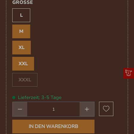
AUSWÄHLEN
GRÖSSE
L
M
XL
XXL
XXXL
(Diese Option ist zurzeit nicht verfügbar.)
Lieferzeit: 3-5 Tage
Produkt Anzahl: Gib den gewünschten We
IN DEN WARENKORB