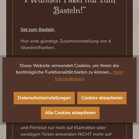
Basteln!"
Set zum Basteln
Hier eine günstige Zusammenstellung von 4
Wunden/Narben.
1. Samurai Halswunde 2. Vampirbiss 3. Vikings
Diese Website verwendet Cookies, um Ihnen die
Narben/Wunden 4. Wildling Narben/Wunden
bestmögliche Funktionalität bieten zu können...
Mehr
siehe Fotos
Informationen
.
Die sind schon etwas älter, daher nicht mehr
auf der Haut anzuwenden. Es steht kein
Mindesthaltbarkeits-Datum darauf, aber die
Datenschutzeinstellungen
Cookies akzeptieren
sind älter als 5 Jahre. Daher NUR zum Basteln
geeignet!
Alle Cookies akzeptieren
Material: Latex Paket mit Wunden, Hautkleber
und Filmblut nur noch auf Klamotten oder
sonstigen Teilen anwenden NICHT mehr auf