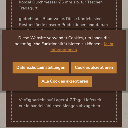
Kordel Durchmesser Ø6 mm z.b. für Taschen
Tragegurt
gedreht aus Baumwolle. Diese Kordeln sind
Restbestände unserer Produktionen und darum
so günstig. Diese Kordel war ursprünglich für
die Wikingertasche Gyda geplant!
Diese Website verwendet Cookies, um Ihnen die
Material: Baumwolle waschbar und sehr
bestmögliche Funktionalität bieten zu können...
Mehr
strapazierfähig und wie eine normale
Informationen
.
Textilkordel waschbar auf 30° oder chemische
Reinigung
Größe: 6mm
Datenschutzeinstellungen
Cookies akzeptieren
Preis: pro Meter
Meterware wird für euch
Alle Cookies akzeptieren
abgeschnitten
Farbe : beige natur
Verfügbarkeit: auf Lager 4-7 Tage Lieferzeit,
nur in handelsüblichen Mengen abzugeben