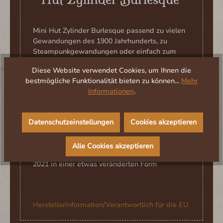
Mini Hut Zylinder Burlesque passend zu vielen
Gewandungen des 1900 Jahrhunderts, zu
Steampunkgewandungen oder einfach zum
Straßenkarneval
Diese Website verwendet Cookies, um Ihnen die
Material: aus Stroh und Satin federn Tüll
bestmögliche Funktionalität bieten zu können...
Mehr
Lieferumfang: nur der Hut ohne das
Informationen
.
abgebildete Zubehör
Unsere Empfehlung: Mini Hut, Perücke und
Datenschutzeinstellungen
Cookies akzeptieren
Chemisette Kragen, fertig ist das Gewand für
den Straßenkarneval oder die Party! (so wie auf
dem Photo abgebildet)
Alle Cookies akzeptieren
Verfügbarkeit: wieder lieferbar Ende Dezember
2021 in einer etwas veränderten Form
Herstellerinformation/Verantwortlich für die EU