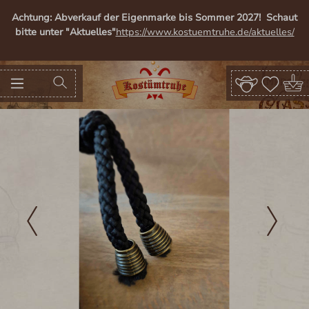
alt springen
Achtung: Abverkauf der Eigenmarke bis Sommer 2027! Schaut
bitte unter "Aktuelles"
https://www.kostuemtruhe.de/aktuelles/
Bildergalerie überspringen