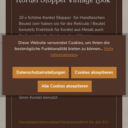
10 x Schöne Kordel Stopper für Handtaschen
Beutel (wir haben sie für die Reticule / Beutel
benutzt) Endstück für Kordel aus Metall auch
für Sweatshirts, Kleidung des Alltages
Diese Website verwendet Cookies, um Ihnen die
Lieferumfang: 10 Stück der abgebildete Beutel
bestmögliche Funktionalität bieten zu können...
Mehr
gehört nicht zum Lieferumfang, der kommt in
Informationen
.
beige erst im Herbst 2026
Material: nicht magnetisches Metall waschbar
Datenschutzeinstellungen
Cookies akzeptieren
Farbe : Messing
Alle Cookies akzeptieren
Maße: 6,7cm Durchmesser wir haben sie für 4-
5mm Kordel benutzt
Herstellerinformation/Verantwortlich für die EU