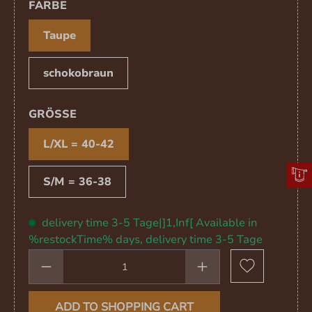
SELECT
FARBE
Taupe
schokobraun
SELECT
GRÖSSE
L/XL = 40-42
S/M = 36-38
delivery time 3-5 Tage|]1,Inf[ Available in
%restockTime% days, delivery time 3-5 Tage
Product Quantity: Enter the desired amou
ADD TO SHOPPING CART