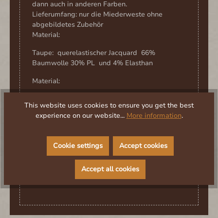
dann auch in anderen Farben.
Lieferumfang: nur die Miederweste ohne
abgebildetes Zubehör
Material:
Taupe: querelastischer Jacquard 66%
Baumwolle 30% PL und 4% Elasthan
Material:
Croko braun: querelastischer Jacquard 98%
This website uses cookies to ensure you get the best
Baumwolle und 2% Elasthan
experience on our website...
More information
.
waschbar auf 30° Grad.
Cookie settings
Accept cookies
Design/Entwurf: Kostümtruhe
Accept all cookies