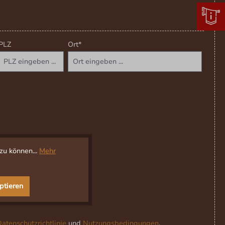
PLZ
Ort*
zu können...
Mehr
ptieren
atenschutzrichtlinie
und
Nutzungsbedingungen
.