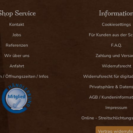
Shop Service
Informatio
Kontakt
Cookiesettings
Jobs
Für Kunden aus der S
Referenzen
F.A.Q.
Wir über uns
Zahlung und Versa
Anfahrt
Widerrufsrecht
n / Öffnungszeiten / Infos
Widerrufsrecht für digital
Privatsphäre & Daten
AGB / Kundeninformat
Impressum
Online - Streitschlichtung
Vertrag widerrufe