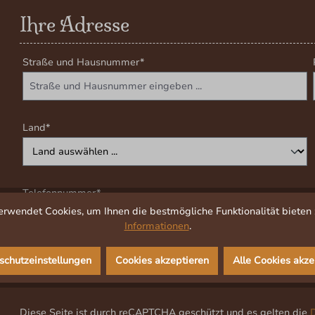
Ihre Adresse
Straße und Hausnummer*
Land*
Telefonnummer*
rwendet Cookies, um Ihnen die bestmögliche Funktionalität bieten 
Informationen
.
schutzeinstellungen
Cookies akzeptieren
Alle Cookies akze
Lieferadresse weicht von Rechnungsadresse ab.
Diese Seite ist durch reCAPTCHA geschützt und es gelten die
D