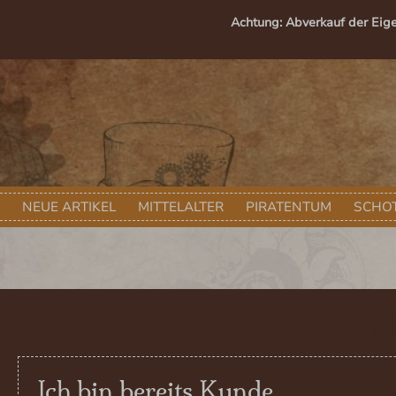
springen
Zur Hauptnavigation springen
Achtung: Abverkauf der Eig
NEUE ARTIKEL
MITTELALTER
PIRATENTUM
SCHOT
Anmelden oder Konto erst
Ich bin bereits Kunde